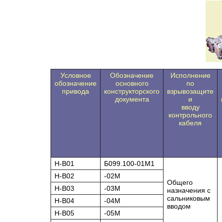
Условное
Обозначение
Исполнение
обозначение
основного
no
привода
конструкторского
взрывозащите
документа
и
вводу
контрольного
кабеля
H-B01
Б099.100-01М1
H-B02
-02М
Общего
H-B03
-03М
назначения с
сальниковым
H-B04
-04М
вводом
H-B05
-05М