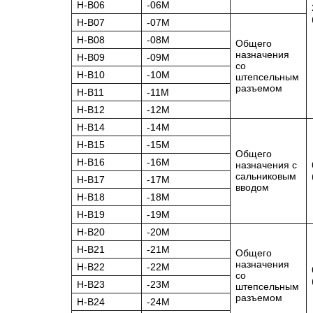
H-B06
-06М
H-B07
-07М
H-B08
-08М
Общего
назначения
H-B09
-09М
со
H-B10
-10М
штепсельным
разъемом
H-B11
-11М
H-B12
-12М
H-B14
-14М
H-B15
-15М
Общего
H-B16
-16М
назначения с
сальниковым
H-B17
-17М
вводом
H-B18
-18М
H-B19
-19М
H-B20
-20М
H-B21
-21М
Общего
назначения
H-B22
-22М
со
H-B23
-23М
штепсельным
разъемом
H-B24
-24М