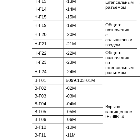
Н-Г13
-13М
штепсельным
разъемом
Н-Г14
-14М
Н-Г15
-15М
Общего
Н-Г19
-19М
назначения
Н-Г20
-20М
с
сальниковым
Н-Г21
-21М
вводом
Общего
Н-Г22
-22М
назначения
Н-Г23
-23М
со
штепсельным
Н-Г24
-24М
разъемом
В-Г01
Б099.103-01М
В-Г02
-02М
В-Г03
-03М
В-Г04
-04М
Взрыво-
В-Г05
-05М
защищенное
IExdllBT4
В-Г06
-06М
В-Г10
-10М
В-Г11
-11М