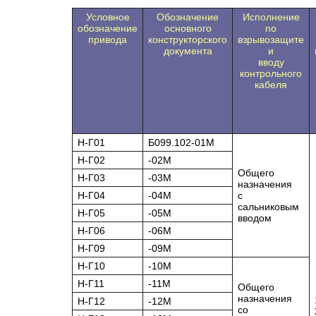
Условное
Обозначение
Исполнение
обозначение
основного
no
привода
конструкторского
взрывозащите
документа
и
вводу
контрольного
кабеля
Н-Г01
Б099.102-01М
Н-Г02
-02М
Общего
Н-Г03
-03М
назначения
Н-Г04
-04М
с
сальниковым
Н-Г05
-05М
вводом
Н-Г06
-06М
Н-Г09
-09М
Н-Г10
-10М
Н-Г11
-11М
Общего
назначения
Н-Г12
-12М
со