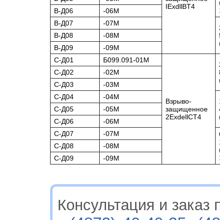
IExdllBT4
В-Д06
-06М
В-Д07
-07М
В-Д08
-08М
В-Д09
-09М
С-Д01
Б099.091-01М
C-Д02
-02М
C-Д03
-03М
C-Д04
-04М
Взрыво-
C-Д05
-05М
защищенное
2ExdellCT4
C-Д06
-06М
C-Д07
-07М
C-Д08
-08М
C-Д09
-09М
Консультация и заказ п