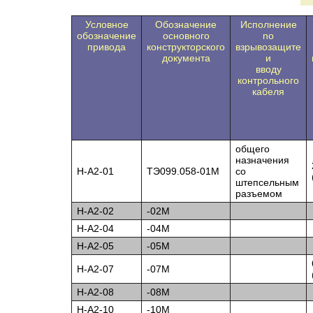
Условное
Обозначение
Исполнение
обозначение
основного
no
привода
конструкторского
взрывозащите
документа
и
вводу
контрольного
кабеля
общего
назначения
Н-А2-01
ТЭ099.058-01М
со
штепсельным
разъемом
Н-А2-02
-02М
Н-А2-04
-04М
Н-А2-05
-05М
Н-А2-07
-07М
Н-А2-08
-08М
Н-А2-10
-10М