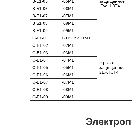
В-Б1-05
-05М1
защищенное
IExdLLBT4
В-Б1-06
-06М1
В-Б1-07
-07М1
В-Б1-08
-08М1
В-Б1-09
-09М1
C-Б1-01
Б099.09401М1
C-Б1-02
-02М1
C-Б1-03
-03М1
C-Б1-04
-04М1
взрыво-
C-Б1-05
-05М1
защищенное
2ExdllCT4
C-Б1-06
-06М1
C-Б1-07
-07М1
C-Б1-08
-08М1
C-Б1-09
-09М1
Электроп