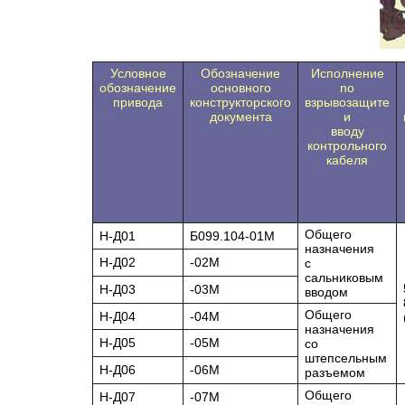
Условное
Обозначение
Исполнение
обозначение
основного
no
привода
конструкторского
взрывозащите
документа
и
вводу
контрольного
кабеля
Общего
Н-Д01
Б099.104-01М
назначения
Н-Д02
-02М
с
сальниковым
Н-Д03
-03М
вводом
Общего
Н-Д04
-04М
назначения
Н-Д05
-05М
со
штепсельным
Н-Д06
-06М
разъемом
Общего
Н-Д07
-07М