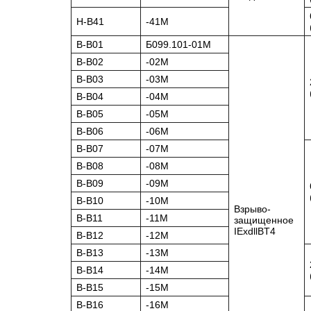
Н-В41
-41М
В-В01
Б099.101-01М
В-В02
-02М
В-В03
-03М
В-В04
-04М
В-В05
-05М
В-В06
-06М
В-В07
-07М
В-В08
-08М
В-В09
-09М
В-В10
-10М
Взрыво-
В-В11
-11М
защищенное
IExdllBT4
В-В12
-12М
В-В13
-13М
В-В14
-14М
В-В15
-15М
В-В16
-16М