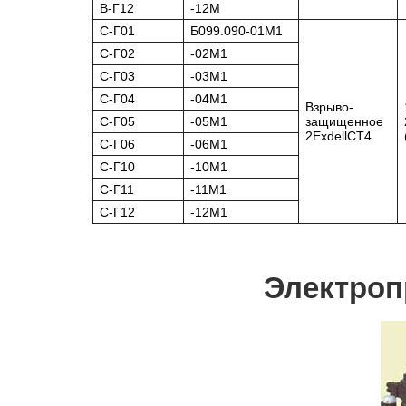
В-Г12
-12М
C-Г01
Б099.090-01М1
C-Г02
-02М1
C-Г03
-03М1
C-Г04
-04М1
Взрыво-
C-Г05
-05М1
защищенное
2ExdellCT4
C-Г06
-06М1
C-Г10
-10М1
C-Г11
-11М1
C-Г12
-12М1
Электроп