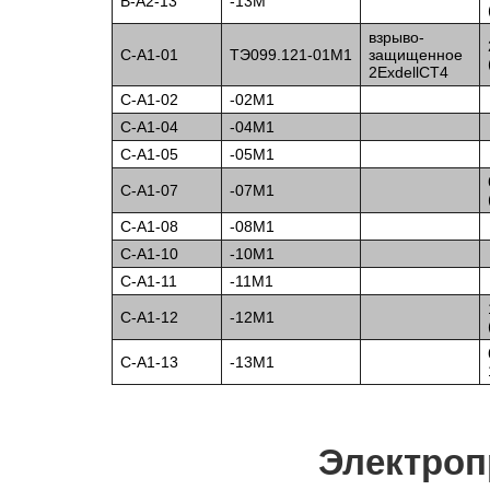
B-А2-13
-13М
взрыво-
C-А1-01
ТЭ099.121-01М1
защищенное
2ExdellCT4
C-А1-02
-02М1
C-А1-04
-04М1
C-А1-05
-05М1
C-А1-07
-07М1
C-А1-08
-08М1
C-А1-10
-10М1
C-А1-11
-11М1
C-А1-12
-12М1
C-А1-13
-13М1
Электроп