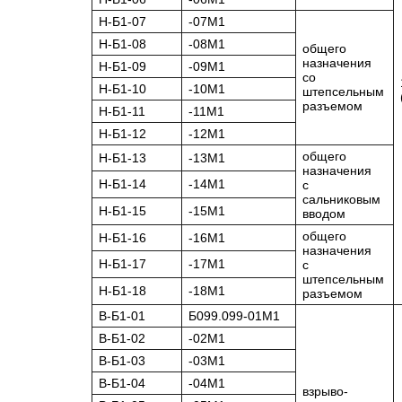
H-Б1-07
-07М1
H-Б1-08
-08М1
общего
назначения
H-Б1-09
-09М1
со
H-Б1-10
-10М1
штепсельным
разъемом
H-Б1-11
-11М1
H-Б1-12
-12М1
общего
H-Б1-13
-13М1
назначения
H-Б1-14
-14М1
с
сальниковым
H-Б1-15
-15М1
вводом
общего
H-Б1-16
-16М1
назначения
H-Б1-17
-17М1
с
штепсельным
H-Б1-18
-18М1
разъемом
В-Б1-01
Б099.099-01М1
В-Б1-02
-02М1
В-Б1-03
-03М1
В-Б1-04
-04М1
взрыво-