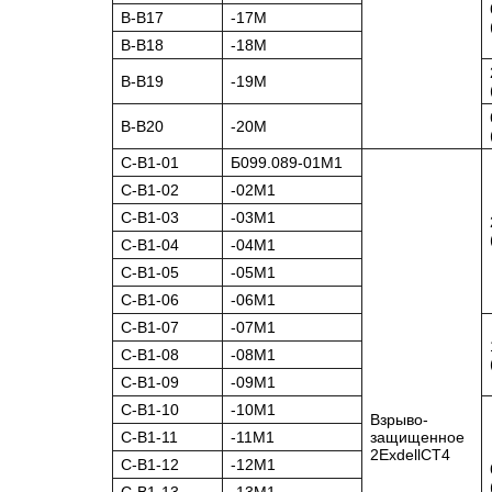
В-В17
-17М
В-В18
-18М
В-В19
-19М
В-В20
-20М
C-В1-01
Б099.089-01М1
C-В1-02
-02М1
C-В1-03
-03М1
C-В1-04
-04М1
C-В1-05
-05М1
C-В1-06
-06М1
C-В1-07
-07М1
C-В1-08
-08М1
C-В1-09
-09М1
C-В1-10
-10М1
Взрыво-
C-В1-11
-11М1
защищенное
2ExdellCT4
C-В1-12
-12М1