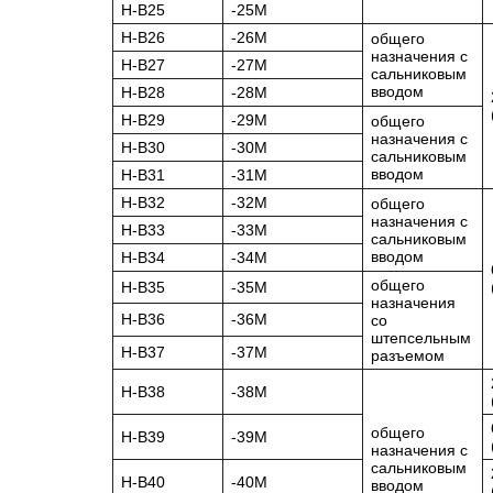
H-B25
-25М
Н-В26
-26М
общего
назначения с
Н-В27
-27М
сальниковым
вводом
Н-В28
-28М
Н-В29
-29М
общего
назначения с
Н-В30
-30М
сальниковым
вводом
Н-В31
-31М
Н-В32
-32М
общего
назначения с
Н-В33
-33М
сальниковым
вводом
Н-В34
-34М
общего
Н-В35
-35М
назначения
Н-В36
-36М
со
штепсельным
Н-В37
-37М
разъемом
Н-В38
-38М
общего
Н-В39
-39М
назначения с
сальниковым
Н-В40
-40М
вводом