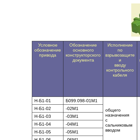
Условное
Обозначение
Исполнение
обозначение
основного
no
привода
конструкторского
взрывозащите
документа
и
вводу
контрольного
кабеля
H-Б1-01
Б099.098-01М1
H-Б1-02
-02М1
общего
назначения
H-Б1-03
-03М1
с
H-Б1-04
-04М1
сальниковым
вводом
H-Б1-05
-05М1
H-Б1-06
-06М1