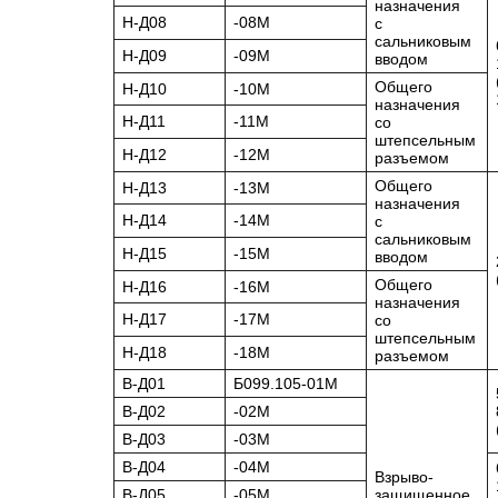
назначения
Н-Д08
-08М
с
сальниковым
Н-Д09
-09М
вводом
Общего
Н-Д10
-10М
назначения
Н-Д11
-11М
со
штепсельным
Н-Д12
-12М
разъемом
Общего
Н-Д13
-13М
назначения
Н-Д14
-14М
с
сальниковым
Н-Д15
-15М
вводом
Общего
Н-Д16
-16М
назначения
Н-Д17
-17М
со
штепсельным
Н-Д18
-18М
разъемом
В-Д01
Б099.105-01М
В-Д02
-02М
В-Д03
-03М
В-Д04
-04М
Взрыво-
В-Д05
-05М
защищенное