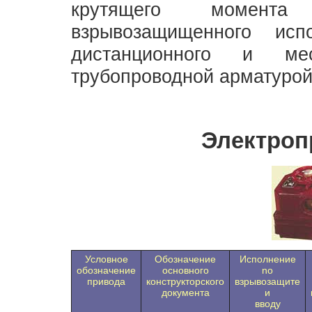
крутящего момент
взрывозащищенного исп
дистанционного и мес
трубопроводной арматурой
Электроп
Условное
Обозначение
Исполнение
обозначение
основного
no
привода
конструкторского
взрывозащите
документа
и
вводу