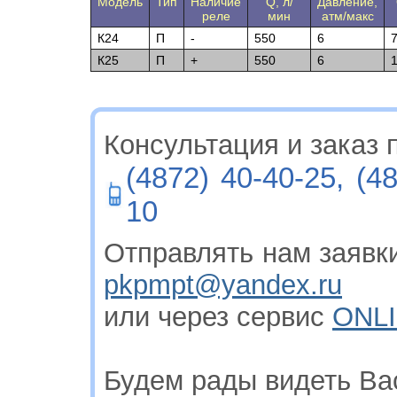
Модель
Тип
Наличие
Q, л/
Давление,
реле
мин
атм/макс
К24
П
-
550
6
К25
П
+
550
6
Консультация и заказ п
(4872) 40-40-25, (4
10
Отправлять нам заявки
pkpmpt@yandex.ru
или через сервис
ONLI
Будем рады видеть Ва