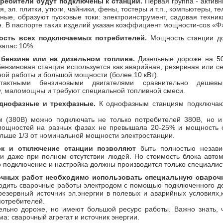
требители будут подключены к станции.
Первая группа - активн
, эл. плитки, утюги, чайники, фены, тостеры и т.п., компьютеры, те
вные, образуют пусковые токи: электроинструмент, садовая техник
. В паспорте таких изделий указан коэффициент мощности-cos «Ф
сть всех подключаемых потребителей.
Мощность станции до
запас 10%.
бензине или на дизельном топливе.
Дизельные дороже на 50
ензиновая станция используется как аварийная, резервная или се
ой работы и большой мощности (более 10 кВт).
хтактными бензиновыми двигателями сравнительно дешев
, маломощны и требуют специальной топливной смеси.
однофазные и трехфазные.
К однофазным станциям подключаю
 (380В) можно подключать не только потребителей 380В, но 
мощностей на разных фазах не превышала 20-25% и мощность 
льше 1/3 от номинальной мощности электростанции.
ск и отключение станции позволяют
быть полностью незави
и даже при полном отсутствии людей. Но стоимость блока автом
го подключение и настройка должны производится только специалис
очных работ необходимо использовать специальную сварочн
водить сварочные работы электродом с помощью подключенного де
резервный источник эл.энергии в полевых и аварийных условиях
потребителей.
ельно дороже, но имеют большой ресурс работы. Важно знать, ч
а: сварочный агрегат и источник энергии.