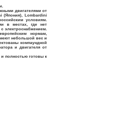
и.
жными двигателями от
i (Япония), Lombardini
российским условиям.
и в местах, где нет
 с электроснабжением.
европейским нормам,
имеют небольшой вес и
ектованы компаундной
ратора и двигателя от
 и полностью готовы к