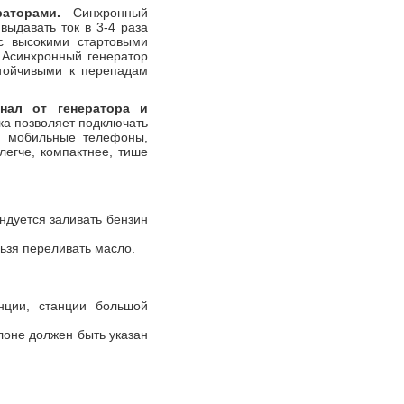
аторами.
Синхронный
выдавать ток в 3-4 раза
с высокими стартовыми
. Асинхронный генератор
стойчивыми к перепадам
нал от генератора и
ка позволяет подключать
и, мобильные телефоны,
егче, компактнее, тише
ндуется заливать бензин
ьзя переливать масло.
нции, станции большой
лоне должен быть указан