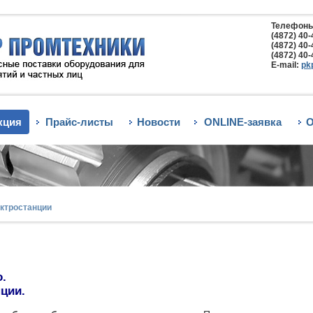
Телефоны
(4872) 40-
(4872) 40-
(4872) 40-
E-mail:
pk
кция
Прайс-листы
Новости
ONLINE-заявка
О
ктростанции
.
ции.