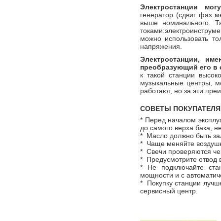
Электростанции мог
генератор (сдвиг фаз м
выше номинального. Т
токами:электроинструме
можно использовать то
напряжения.
Электростанции, им
преобразующий его в 
к такой станции высок
музыкальные центры, м
работают, но за эти пре
СОВЕТЫ ПОКУПАТЕЛ
* Перед началом эксплу
до самого верха бака, 
* Масло должно быть за
* Чаще меняйте воздушн
* Свечи проверяются че
* Предусмотрите отвод 
* Не подключайте ста
мощности и с автоматич
* Покупку станции лучш
сервисный центр.