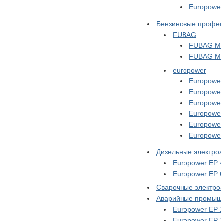
Europowe
Бензиновые профес
FUBAG
FUBAG MS
FUBAG M
europower
Europowe
Europowe
Europowe
Europowe
Europowe
Europowe
Дизельные электро
Europower EP 
Europower EP 
Сварочные электро
Аварийные промыш
Europower EP 
Europower EP 