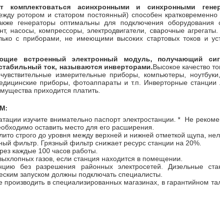
ут комплектоваться асинхронными и синхронными генер
ежду ротором и статором постоянный) способен кратковременно 
акже генераторы оптимальны для подключения оборудования 
нт, насосы, компрессоры, электродвигатели, сварочные агрегаты
лько с приборами, не имеющими высоких стартовых токов и у
еющие встроенный электронный модуль, получающий сиг
стабильный ток, называются инверторами.
Высокое качество то
очувствительные измерительные приборы, компьютеры, ноутбук
едицинские приборы, фотоаппараты и т.п. Инверторные станции л
имущества приходится платить.
ЯМ
:
атации изучите внимательно паспорт электростанции. * Не рекоме
необходимо оставить место для его расширения.
лито строго до уровня между верхней и нижней отметкой щупа, нел
ый фильтр. Грязный фильтр снижает ресурс станции на 20%.
рез каждые 100 часов работы.
выхлопных газов, если станция находится в помещении.
нцию без разрешения районных электросетей. Дизельные ста
еским запуском должны подключать специалисты.
е производить в специализированных магазинах, в гарантийном та