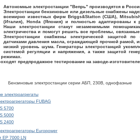
Автономные электростанции "Вепрь" производятся в Росси
Электростанции бензиновые или дизельные снабжены наде
всемирно известных фирм Briggs&Statton (США), Mitsubish
(Италия), Honda (Япония) и полностью адаптированы к 
Наши электростанции станут незаменимыми помощникам
электричества и помогут решить все проблемы, связанные
Электростанции снабжены электрической защитой по 
датчиками давления масла, ограждающей прочной рамой, 
низкий уровень шума. Генераторы электростанций укомпл
системой регуляции и напряжения, а также защитой гене
 режимах.
роходят предпродажное тестирование на заводе-изготовителе
Бензиновые электростанции серии АБП, 230В, однофазные
е электроагрегаты
лектроагрегаторы FUBAG
S 5700
S 5000
S 2400
ектроагрегаторы Europower
r EP 7000 LN