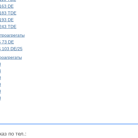
163 DE
 183 TDE
193 DE
 243 TDE
троагрегаты
 73 DE
 103 DE/25
роагрегаты
0
3
0
0
0
0
аз по тел.: