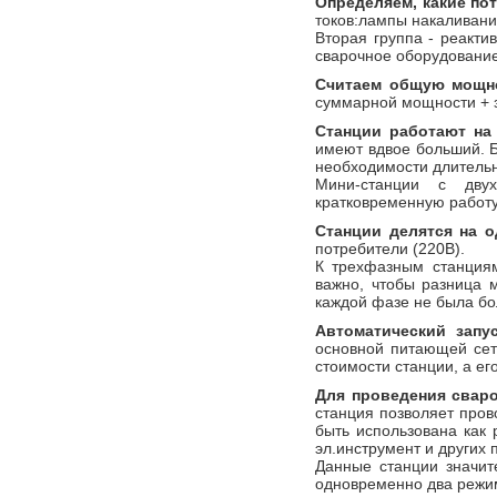
Определяем, какие по
токов:лампы накаливания
Вторая группа - реакти
сварочное оборудование
Считаем общую мощно
суммарной мощности + 
Станции работают на 
имеют вдвое больший. Б
необходимости длительн
Мини-станции с дву
кратковременную работу
Станции делятся на 
потребители (220В).
К трехфазным станциям
важно, чтобы разница 
каждой фазе не была бо
Автоматический запу
основной питающей сет
стоимости станции, а е
Для проведения свар
станция позволяет про
быть использована как 
эл.инструмент и других 
Данные станции значит
одновременно два режим