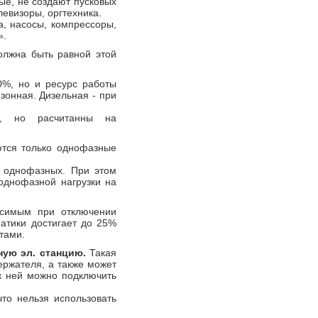
ые, не создают пусковых
левизоры, оргтехника.
а, насосы, компрессоры,
».
лжна быть равной этой
%, но и ресурс работы
зонная. Дизельная - при
ы, но расчитанны на
тся только однофазные
и однофазных. При этом
однофазной нагрузки на
симым при отключении
атики достигает до 25%
тами.
ую эл. станцию.
Такая
ржателя, а также может
,к ней можно подключить
то нельзя использовать