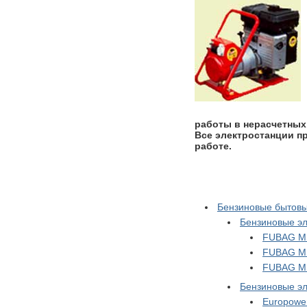
работы в нерасчетных
Все электростанции п
работе.
Бензиновые бытовы
Бензиновые э
FUBAG M
FUBAG M
FUBAG M
Бензиновые эл
Europowe