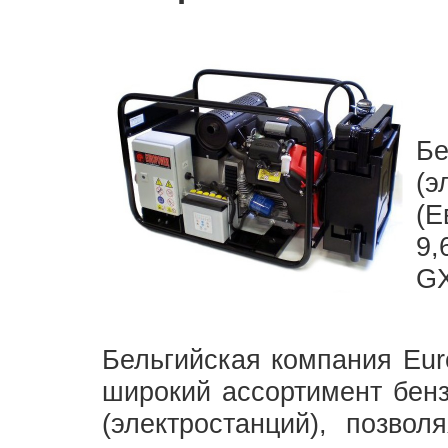
Б
(
(Е
9,
GX
Бельгийская компания Eur
широкий ассортимент бенз
(электростанций), позвол