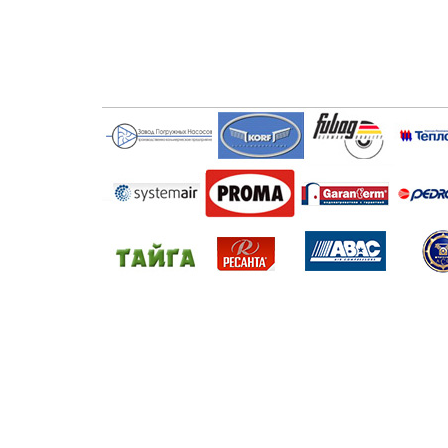
Главная
Продукция
Прайс-листы
ООО ПКП «Мир промтехники»
300041, город Тула , улица Демидовская Плотина, д. 31.
(4872) 40-40-25,
(4872) 40-44-44,
(4872) 40-40-10
©
ООО ПКП «Мир промтехники»
© DIERA.RU — Создание и
продвижение сайтов в Туле