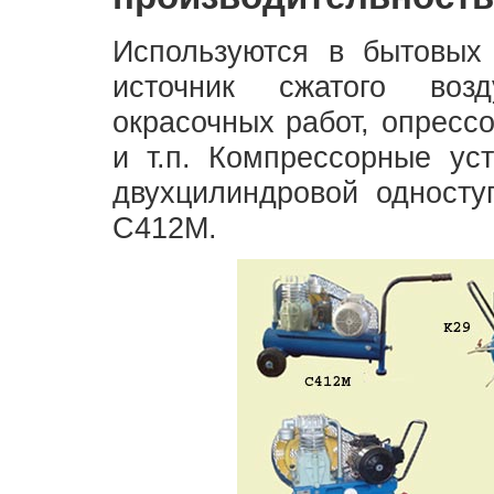
Используются в бытовых
источник сжатого воз
окрасочных работ, опресс
и т.п. Компрессорные уст
двухцилиндровой односту
С412М.