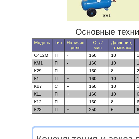
Основные техни
Модель
Тип
Наличие
Q, л/
Давление,
реле
мин
атм/макс
С412М
П
-
160
10
КM1
П
-
160
10
К29
П
+
160
8
К1
П
+
160
10
КВ7
С
+
160
10
К11
П
+
160
10
К12
П
+
160
8
К23
П
+
250
6