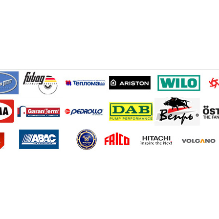
кция
Прайс-листы
Новости
ONLINE-заявка
О
довская Плотина, д. 31.