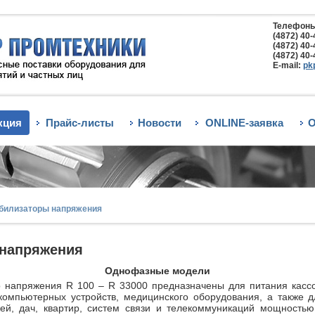
Телефоны
(4872) 40-
(4872) 40-
(4872) 40-
E-mail:
pk
кция
Прайс-листы
Новости
ONLINE-заявка
О
билизаторы напряжения
 напряжения
Однофазные модели
о напряжения R 100 – R 33000 предназначены для питания кассо
 компьютерных устройств, медицинского оборудования, а также д
жей, дач, квартир, систем связи и телекоммуникаций мощность