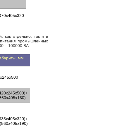
070x405x320
 как отдельно, так и в
ропитания промышленных
00 – 100000 ВА.
абариты, мм
x245x500
420x245x500)+
360x405x160)
535x405x320)+
(560x405x190)