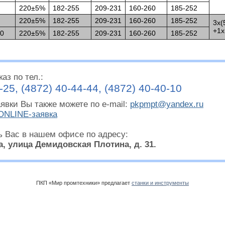
220±5%
182-255
209-231
160-260
185-252
220±5%
182-255
209-231
160-260
185-252
3x(
+1x
0
220±5%
182-255
209-231
160-260
185-252
аз по тел.:
-25, (4872) 40-44-44, (4872) 40-40-10
явки Вы также можете по e-mail:
pkpmpt@yandex.ru
ONLINE-заявка
ь Вас в нашем офисе по адресу:
а, улица Демидовская Плотина, д. 31.
ПКП «Мир промтехники» предлагает
станки и инструменты