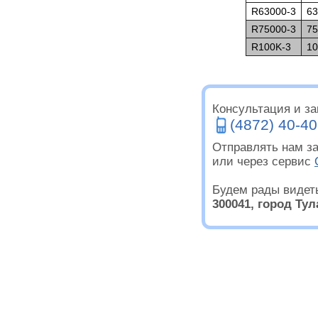
R63000-3
63
R75000-3
75
R100K-3
10
Консультация и зак
(4872) 40-40
Отправлять нам за
или через сервис
Будем рады видет
300041, город Тул