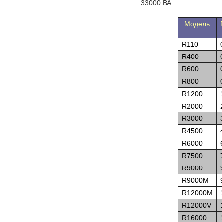
33000 ВА.
Модель
R110
R400
R600
R800
R1200
R2000
R3000
R4500
R6000
R7500
R9000
R9000M
R12000M
R12000V
R16000