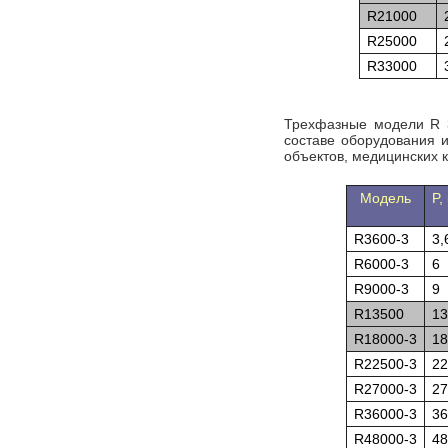
R21000
R25000
R33000
Трехфазные модели R 3
составе оборудования 
объектов, медицинских 
Модель
P,
R3600-3
3,
R6000-3
6
R9000-3
9
R13500
13
R18000-3
18
R22500-3
22
R27000-3
27
R36000-3
36
R48000-3
48