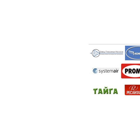
Главная
Проду
ООО ПКП «Мир промтехники»
300041, город Тула , улица Деми
(4872) 40-40-25,
(4872) 40-44-44,
(4872) 40-40-10