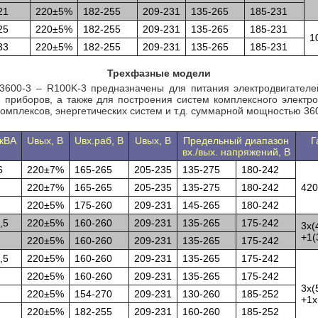
21
220±5%
182-255
209-231
135-265
185-231
25
220±5%
182-255
209-231
135-265
185-231
1
33
220±5%
182-255
209-231
135-265
185-231
Трехфазные модели
600-3 – R100K-3 предназначены для питания электродвигателей,
и приборов, а также для построения систем комплексного элект
комплексов, энергетических систем и т.д. суммарной мощностью 36
 кВА
Uвых, В
Uвх.раб, В
Uвых, В
Предельный диапазон
Г
вх./вых. напряжений, В
6
220±7%
165-265
205-235
135-275
180-242
220±7%
165-265
205-235
135-275
180-242
420
220±5%
175-260
209-231
145-265
180-242
,5
220±5%
160-260
209-231
135-265
175-242
3x(
+1(
220±5%
160-260
209-231
135-265
175-242
,5
220±5%
160-260
209-231
135-265
175-242
220±5%
160-260
209-231
135-265
175-242
3x(
220±5%
154-270
209-231
130-260
185-252
+1x
220±5%
182-255
209-231
160-260
185-252