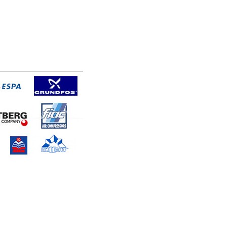
тзывы
Контакты
pkpmpt@yandex.ru