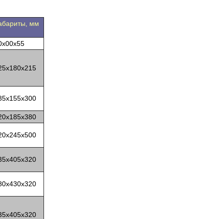
абариты, мм
0x00x55
25x180x215
85x155x300
20x185x380
20x245x500
35x405x320
80x430x320
35x405x320