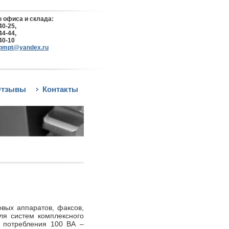
 офиса и склада:
40-25,
44-44,
40-10
pmpt@yandex.ru
тзывы
Контакты
вых аппаратов, факсов,
ля систем комплексного
ю потребления 100 ВА –