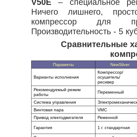
V50Е
– специальное реш
Ничего лишнего, прос
компрессор для про
Производительность - 5 ку
Сравнительные х
компр
Параметы
NewSilver
Компрессор/
Варианты исполнения
осушитель/
ресивер
Рекомендуемый режим
Переменный
работы
Система управления
Электромеханичес
Винтовая пара
VMC
Привод электодвигателя
Ременной
Гарантия
1 г. стандартная