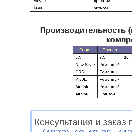
Ресурс
средний
Цена
эконом
Производительность (
компр
Серия
Привод
5,5
7,5
10
New Silver
Ременный
CRS
Ременный
V 50E
Ременный
Airblok
Ременный
Airblok
Прямой
Консультация и заказ п