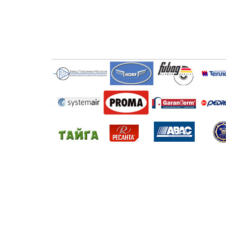
Главная
Продукция
Прайс-листы
ООО ПКП «Мир промтехники»
300041, город Тула , улица Демидовская Плотина, д. 31.
(4872) 40-40-25,
(4872) 40-44-44,
(4872) 40-40-10
©
ООО ПКП «Мир промтехники»
© DIERA.RU — Создание и
продвижение сайтов в Туле